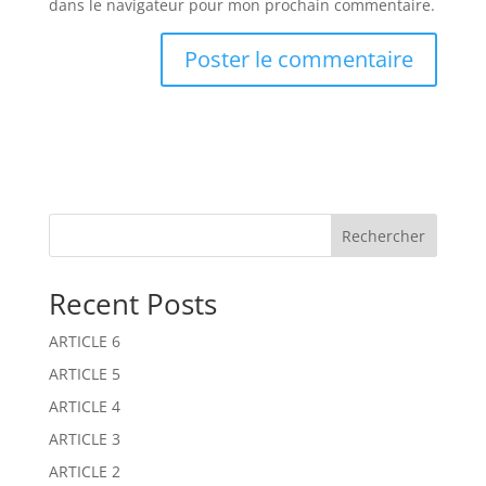
dans le navigateur pour mon prochain commentaire.
A
l
t
e
r
n
Rechercher
a
t
Recent Posts
i
v
ARTICLE 6
e
:
ARTICLE 5
ARTICLE 4
ARTICLE 3
ARTICLE 2